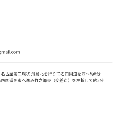
gmail.com
、名古屋第二環状 飛島北を降りて名四国道を西へ約6分
名四国道を東へ進み竹之郷東（交差点）を左折して約2分