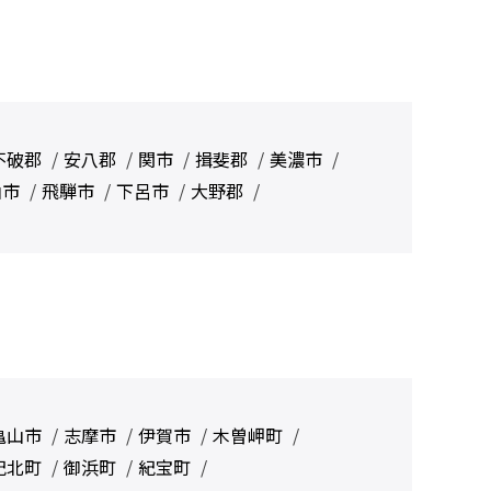
不破郡
安八郡
関市
揖斐郡
美濃市
山市
飛騨市
下呂市
大野郡
亀山市
志摩市
伊賀市
木曽岬町
紀北町
御浜町
紀宝町