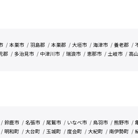
市
本巣市
羽島郡
本巣郡
大垣市
海津市
養老郡
児郡
多治見市
中津川市
瑞浪市
恵那市
土岐市
高
鈴鹿市
名張市
尾鷲市
いなべ市
鳥羽市
熊野市
明和町
大台町
玉城町
度会町
大紀町
南伊勢町