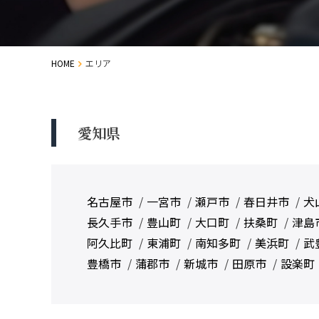
HOME
エリア
愛知県
名古屋市
一宮市
瀬戸市
春日井市
犬
長久手市
豊山町
大口町
扶桑町
津島
阿久比町
東浦町
南知多町
美浜町
武
豊橋市
蒲郡市
新城市
田原市
設楽町