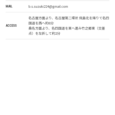
b.s.suzuki224@gmail.com
MAIL
名古屋方面より、名古屋第二環状 飛島北を降りて名四
国道を西へ約6分
ACCESS
桑名方面より、名四国道を東へ進み竹之郷東（交差
点）を左折して約2分