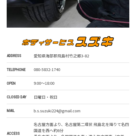
愛知県海部郡飛島村竹之郷3-82
ADDRESS
080-5832-1740
TELEPHONE
9:00～18:00
OPEN
日曜日・祝日
CLOSED DAY
b.s.suzuki224@gmail.com
MAIL
名古屋方面より、名古屋第二環状 飛島北を降りて名四
国道を西へ約6分
ACCESS