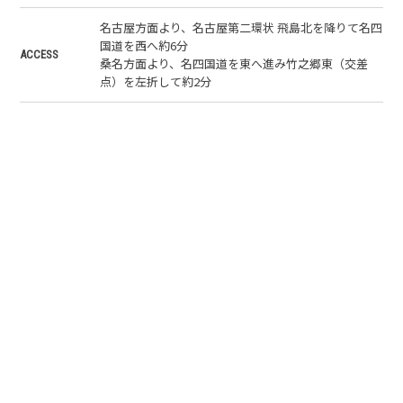
名古屋方面より、名古屋第二環状 飛島北を降りて名四
国道を西へ約6分
ACCESS
桑名方面より、名四国道を東へ進み竹之郷東（交差
点）を左折して約2分