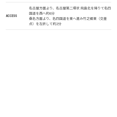
名古屋方面より、名古屋第二環状 飛島北を降りて名四
国道を西へ約6分
ACCESS
桑名方面より、名四国道を東へ進み竹之郷東（交差
点）を左折して約2分