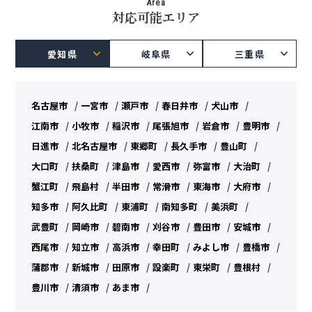
Area
対応可能エリア
愛知県
岐阜県
三重県
名古屋市
一宮市
瀬戸市
春日井市
犬山市
江南市
小牧市
稲沢市
尾張旭市
岩倉市
豊明市
日進市
北名古屋市
東郷町
長久手市
豊山町
大口町
扶桑町
津島市
愛西市
弥富市
大治町
蟹江町
飛島村
半田市
常滑市
東海市
大府市
知多市
阿久比町
東浦町
南知多町
美浜町
武豊町
岡崎市
碧南市
刈谷市
豊田市
安城市
西尾市
知立市
高浜市
幸田町
みよし市
豊橋市
蒲郡市
新城市
田原市
設楽町
東栄町
豊根村
豊川市
清須市
あま市