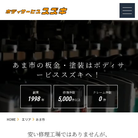
あま市の板金・塗装は
ボディサ
ービススズキへ！
創業
修復件数
クレーム件数
1998
5,000
0
年
件以上
件
HOME
エリア
あま市
安い修理工場ではありませんが、