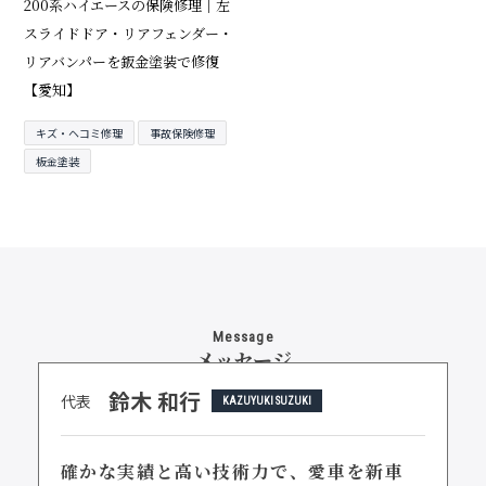
200系ハイエースの保険修理｜左
スライドドア・リアフェンダー・
リアバンパーを鈑金塗装で修復
【愛知】
キズ・ヘコミ修理
事故保険修理
板金塗装
Message
メッセージ
鈴木 和行
代表
KAZUYUKI SUZUKI
確かな実績と高い技術力で、
愛車を新車