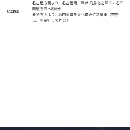
名古屋方面より、名古屋第二環状 飛島北を降りて名四
国道を西へ約6分
ACCESS
桑名方面より、名四国道を東へ進み竹之郷東（交差
点）を左折して約2分