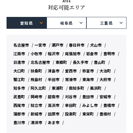
Area
対応可能エリア
愛知県
岐阜県
三重県
名古屋市
一宮市
瀬戸市
春日井市
犬山市
江南市
小牧市
稲沢市
尾張旭市
岩倉市
豊明市
日進市
北名古屋市
東郷町
長久手市
豊山町
大口町
扶桑町
津島市
愛西市
弥富市
大治町
蟹江町
飛島村
半田市
常滑市
東海市
大府市
知多市
阿久比町
東浦町
南知多町
美浜町
武豊町
岡崎市
碧南市
刈谷市
豊田市
安城市
西尾市
知立市
高浜市
幸田町
みよし市
豊橋市
蒲郡市
新城市
田原市
設楽町
東栄町
豊根村
豊川市
清須市
あま市