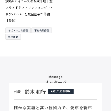
200系ハイエースの保険修理｜左
スライドドア・リアフェンダー・
リアバンパーを鈑金塗装で修復
【愛知】
キズ・ヘコミ修理
事故保険修理
板金塗装
Message
メッセージ
鈴木 和行
代表
KAZUYUKI SUZUKI
確かな実績と高い技術力で、
愛車を新車