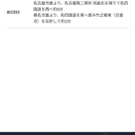
名古屋方面より、名古屋第二環状 飛島北を降りて名四
国道を西へ約6分
ACCESS
桑名方面より、名四国道を東へ進み竹之郷東（交差
点）を左折して約2分