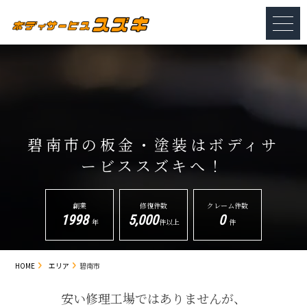
碧南市の板金・塗装は
ボディサ
ービススズキへ！
創業
修復件数
クレーム件数
1998
5,000
0
年
件以上
件
HOME
エリア
碧南市
安い修理工場ではありませんが、