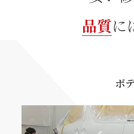
品質
に
ボ