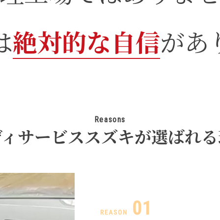
は
絶対的な自信
があ
Reasons
ディサービススズキが選ばれる