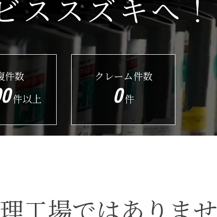
ビススズキへ！
復件数
クレーム件数
00
0
件以上
件
理工場ではありま