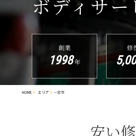
ボディサー
創業
修
1998
5,0
年
HOME
エリア
一宮市
安い修