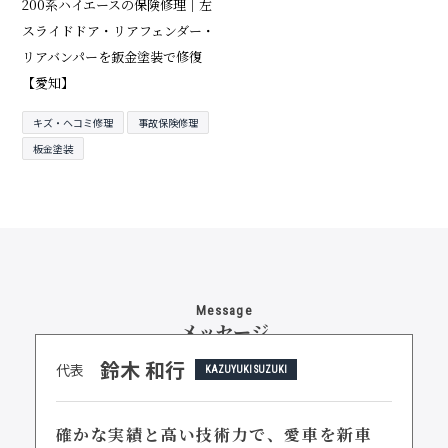
200系ハイエースの保険修理｜左
スライドドア・リアフェンダー・
リアバンパーを鈑金塗装で修復
【愛知】
キズ・ヘコミ修理
事故保険修理
板金塗装
Message
メッセージ
鈴木 和行
代表
KAZUYUKI SUZUKI
確かな実績と高い技術力で、
愛車を新車