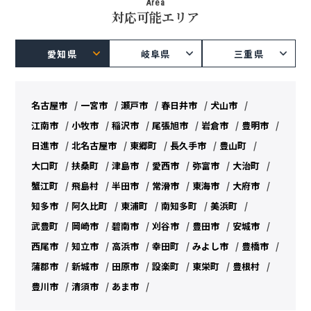
Area
対応可能エリア
愛知県
岐阜県
三重県
名古屋市
一宮市
瀬戸市
春日井市
犬山市
江南市
小牧市
稲沢市
尾張旭市
岩倉市
豊明市
日進市
北名古屋市
東郷町
長久手市
豊山町
大口町
扶桑町
津島市
愛西市
弥富市
大治町
蟹江町
飛島村
半田市
常滑市
東海市
大府市
知多市
阿久比町
東浦町
南知多町
美浜町
武豊町
岡崎市
碧南市
刈谷市
豊田市
安城市
西尾市
知立市
高浜市
幸田町
みよし市
豊橋市
蒲郡市
新城市
田原市
設楽町
東栄町
豊根村
豊川市
清須市
あま市