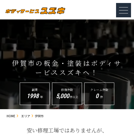
伊賀市の板金・塗装は
ボディサ
ービススズキへ！
創業
修復件数
クレーム件数
1998
5,000
0
年
件以上
件
HOME
エリア
伊賀市
安い修理工場ではありませんが、