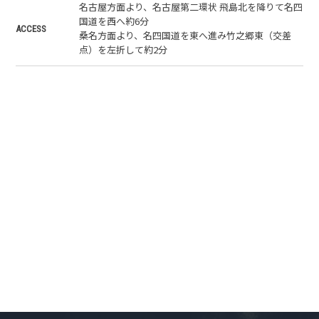
名古屋方面より、名古屋第二環状 飛島北を降りて名四
国道を西へ約6分
ACCESS
桑名方面より、名四国道を東へ進み竹之郷東（交差
点）を左折して約2分