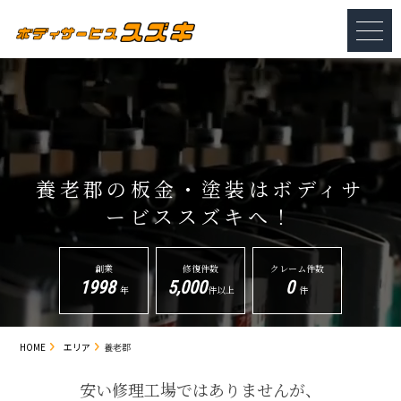
養老郡の板金・塗装は
ボディサ
ービススズキへ！
創業
修復件数
クレーム件数
1998
5,000
0
年
件以上
件
HOME
エリア
養老郡
安い修理工場ではありませんが、