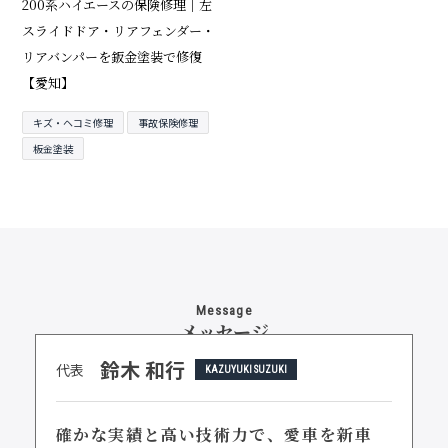
200系ハイエースの保険修理｜左
スライドドア・リアフェンダー・
リアバンパーを鈑金塗装で修復
【愛知】
キズ・ヘコミ修理
事故保険修理
板金塗装
Message
メッセージ
鈴木 和行
代表
KAZUYUKI SUZUKI
確かな実績と高い技術力で、
愛車を新車