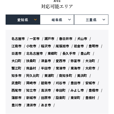
Area
対応可能エリア
愛知県
岐阜県
三重県
名古屋市
一宮市
瀬戸市
春日井市
犬山市
江南市
小牧市
稲沢市
尾張旭市
岩倉市
豊明市
日進市
北名古屋市
東郷町
長久手市
豊山町
大口町
扶桑町
津島市
愛西市
弥富市
大治町
蟹江町
飛島村
半田市
常滑市
東海市
大府市
知多市
阿久比町
東浦町
南知多町
美浜町
武豊町
岡崎市
碧南市
刈谷市
豊田市
安城市
西尾市
知立市
高浜市
幸田町
みよし市
豊橋市
蒲郡市
新城市
田原市
設楽町
東栄町
豊根村
豊川市
清須市
あま市