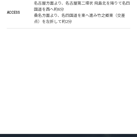
名古屋方面より、名古屋第二環状 飛島北を降りて名四
国道を西へ約6分
ACCESS
桑名方面より、名四国道を東へ進み竹之郷東（交差
点）を左折して約2分