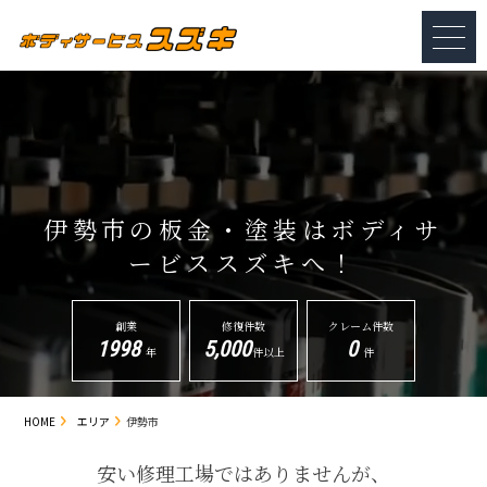
伊勢市の板金・塗装は
ボディサ
ービススズキへ！
創業
修復件数
クレーム件数
1998
5,000
0
年
件以上
件
HOME
エリア
伊勢市
安い修理工場ではありませんが、