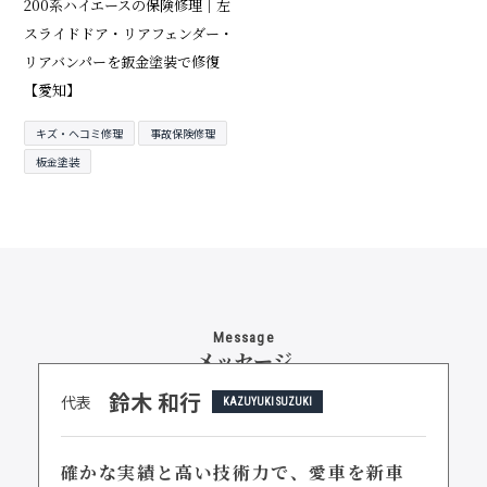
200系ハイエースの保険修理｜左
スライドドア・リアフェンダー・
リアバンパーを鈑金塗装で修復
【愛知】
キズ・ヘコミ修理
事故保険修理
板金塗装
Message
メッセージ
鈴木 和行
代表
KAZUYUKI SUZUKI
確かな実績と高い技術力で、
愛車を新車