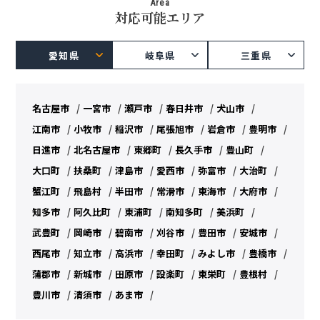
Area
対応可能エリア
愛知県
岐阜県
三重県
名古屋市
一宮市
瀬戸市
春日井市
犬山市
江南市
小牧市
稲沢市
尾張旭市
岩倉市
豊明市
日進市
北名古屋市
東郷町
長久手市
豊山町
大口町
扶桑町
津島市
愛西市
弥富市
大治町
蟹江町
飛島村
半田市
常滑市
東海市
大府市
知多市
阿久比町
東浦町
南知多町
美浜町
武豊町
岡崎市
碧南市
刈谷市
豊田市
安城市
西尾市
知立市
高浜市
幸田町
みよし市
豊橋市
蒲郡市
新城市
田原市
設楽町
東栄町
豊根村
豊川市
清須市
あま市