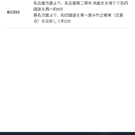
名古屋方面より、名古屋第二環状 飛島北を降りて名四
国道を西へ約6分
ACCESS
桑名方面より、名四国道を東へ進み竹之郷東（交差
点）を左折して約2分