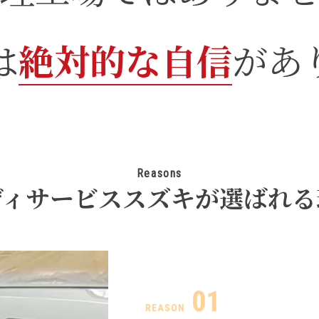
は
絶対的な自信
があ
Reasons
ディサービススズキが選ばれる