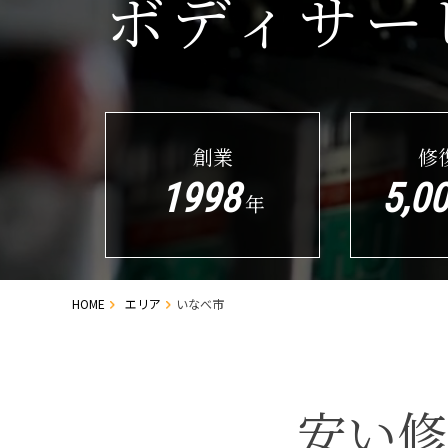
ボディサー
創業
修
1998
5,0
年
HOME
エリア
いなべ市
安い修