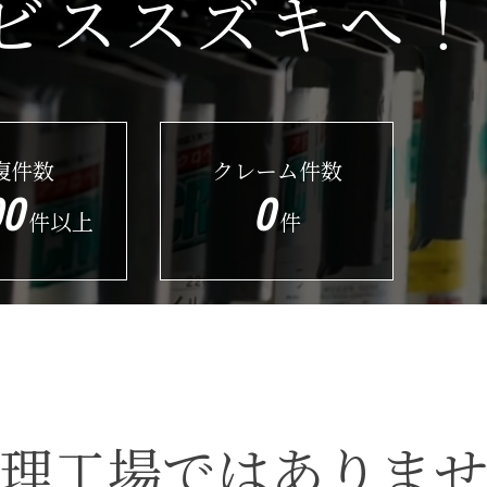
ビススズキへ！
復件数
クレーム件数
00
0
件以上
件
理工場ではありま