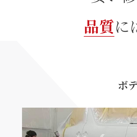
品質
に
ボ