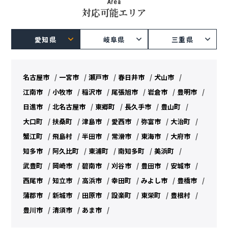
Area
対応可能エリア
愛知県
岐阜県
三重県
名古屋市
一宮市
瀬戸市
春日井市
犬山市
江南市
小牧市
稲沢市
尾張旭市
岩倉市
豊明市
日進市
北名古屋市
東郷町
長久手市
豊山町
大口町
扶桑町
津島市
愛西市
弥富市
大治町
蟹江町
飛島村
半田市
常滑市
東海市
大府市
知多市
阿久比町
東浦町
南知多町
美浜町
武豊町
岡崎市
碧南市
刈谷市
豊田市
安城市
西尾市
知立市
高浜市
幸田町
みよし市
豊橋市
蒲郡市
新城市
田原市
設楽町
東栄町
豊根村
豊川市
清須市
あま市