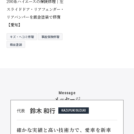
200系ハイエースの保険修理｜左
スライドドア・リアフェンダー・
リアバンパーを鈑金塗装で修復
【愛知】
キズ・ヘコミ修理
事故保険修理
板金塗装
Message
メッセージ
鈴木 和行
代表
KAZUYUKI SUZUKI
確かな実績と高い技術力で、
愛車を新車