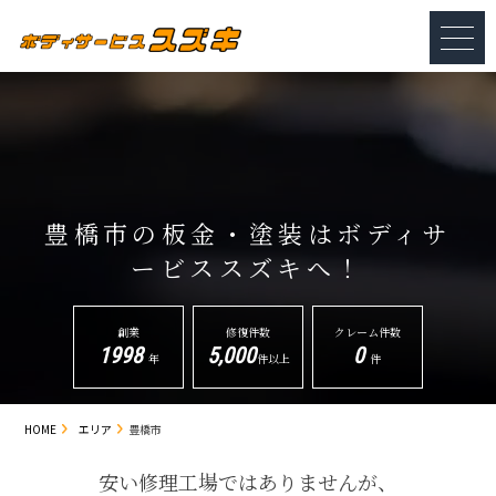
豊橋市の板金・塗装は
ボディサ
ービススズキへ！
創業
修復件数
クレーム件数
1998
5,000
0
年
件以上
件
HOME
エリア
豊橋市
安い修理工場ではありませんが、