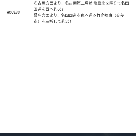
名古屋方面より、名古屋第二環状 飛島北を降りて名四
国道を西へ約6分
ACCESS
桑名方面より、名四国道を東へ進み竹之郷東（交差
点）を左折して約2分