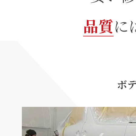
品質
に
ボ