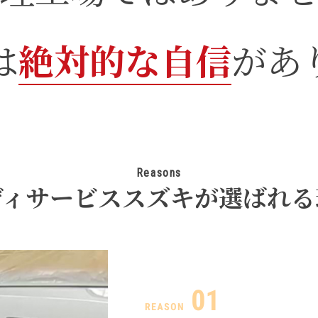
は
絶対的な自信
があ
Reasons
ディサービススズキが選ばれる