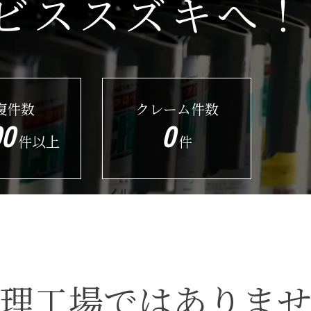
ビススズキへ！
復件数
クレーム件数
00
0
件以上
件
理工場ではありま