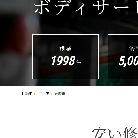
ボディサー
創業
修
1998
5,0
年
HOME
エリア
志摩市
安い修