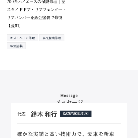
200系ハイエースの保険修理｜左
スライドドア・リアフェンダー・
リアバンパーを鈑金塗装で修復
【愛知】
キズ・ヘコミ修理
事故保険修理
板金塗装
Message
メッセージ
鈴木 和行
代表
KAZUYUKI SUZUKI
確かな実績と高い技術力で、
愛車を新車