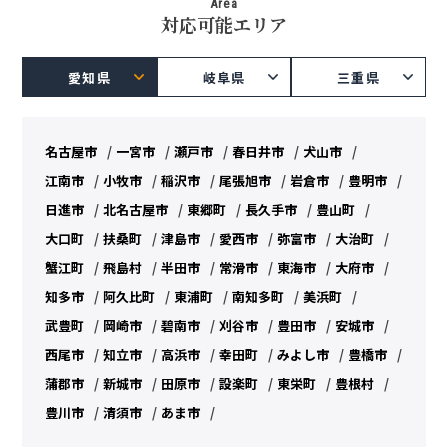
Area
対応可能エリア
愛知県
岐阜県
三重県
名古屋市
一宮市
瀬戸市
春日井市
犬山市
江南市
小牧市
稲沢市
尾張旭市
岩倉市
豊明市
日進市
北名古屋市
東郷町
長久手市
豊山町
大口町
扶桑町
津島市
愛西市
弥富市
大治町
蟹江町
飛島村
半田市
常滑市
東海市
大府市
知多市
阿久比町
東浦町
南知多町
美浜町
武豊町
岡崎市
碧南市
刈谷市
豊田市
安城市
西尾市
知立市
高浜市
幸田町
みよし市
豊橋市
蒲郡市
新城市
田原市
設楽町
東栄町
豊根村
豊川市
清須市
あま市