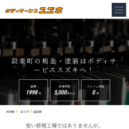
設楽町の板金・塗装は
ボディサ
ービススズキへ！
創業
修復件数
クレーム件数
1998
5,000
0
年
件以上
件
HOME
エリア
設楽町
安い修理工場ではありませんが、