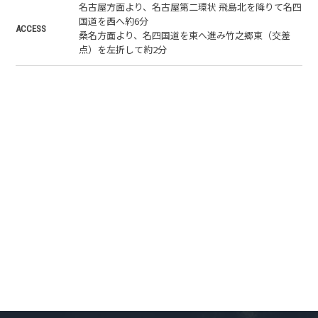
名古屋方面より、名古屋第二環状 飛島北を降りて名四
国道を西へ約6分
ACCESS
桑名方面より、名四国道を東へ進み竹之郷東（交差
点）を左折して約2分