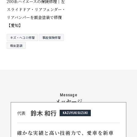
200系ハイエースの保険修理｜左
スライドドア・リアフェンダー・
リアバンパーを鈑金塗装で修復
【愛知】
キズ・ヘコミ修理
事故保険修理
板金塗装
Message
メッセージ
鈴木 和行
代表
KAZUYUKI SUZUKI
確かな実績と高い技術力で、
愛車を新車