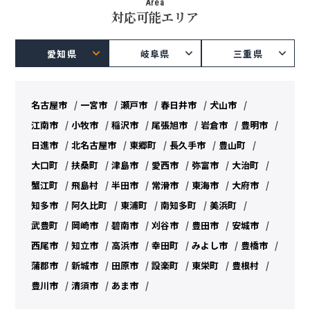
Area
対応可能エリア
愛知県
岐阜県
三重県
名古屋市
一宮市
瀬戸市
春日井市
犬山市
江南市
小牧市
稲沢市
尾張旭市
岩倉市
豊明市
日進市
北名古屋市
東郷町
長久手市
豊山町
大口町
扶桑町
津島市
愛西市
弥富市
大治町
蟹江町
飛島村
半田市
常滑市
東海市
大府市
知多市
阿久比町
東浦町
南知多町
美浜町
武豊町
岡崎市
碧南市
刈谷市
豊田市
安城市
西尾市
知立市
高浜市
幸田町
みよし市
豊橋市
蒲郡市
新城市
田原市
設楽町
東栄町
豊根村
豊川市
清須市
あま市