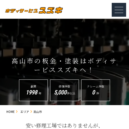
高山市の板金・塗装は
ボディサ
ービススズキへ！
創業
修復件数
クレーム件数
1998
5,000
0
年
件以上
件
HOME
エリア
高山市
安い修理工場ではありませんが、