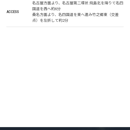
名古屋方面より、名古屋第二環状 飛島北を降りて名四
国道を西へ約6分
ACCESS
桑名方面より、名四国道を東へ進み竹之郷東（交差
点）を左折して約2分