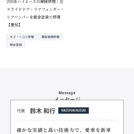
200系ハイエースの保険修理｜左
スライドドア・リアフェンダー・
リアバンパーを鈑金塗装で修復
【愛知】
キズ・ヘコミ修理
事故保険修理
板金塗装
Message
メッセージ
鈴木 和行
代表
KAZUYUKI SUZUKI
確かな実績と高い技術力で、
愛車を新車