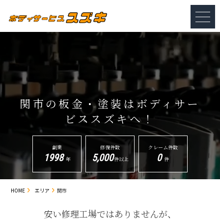
関市の板金・塗装は
ボディサー
ビススズキへ！
創業
修復件数
クレーム件数
1998
5,000
0
年
件以上
件
HOME
エリア
関市
安い修理工場ではありませんが、