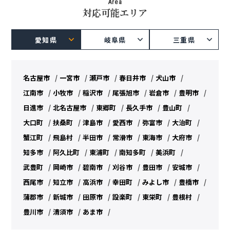
Area
対応可能エリア
愛知県
岐阜県
三重県
名古屋市
一宮市
瀬戸市
春日井市
犬山市
江南市
小牧市
稲沢市
尾張旭市
岩倉市
豊明市
日進市
北名古屋市
東郷町
長久手市
豊山町
大口町
扶桑町
津島市
愛西市
弥富市
大治町
蟹江町
飛島村
半田市
常滑市
東海市
大府市
知多市
阿久比町
東浦町
南知多町
美浜町
武豊町
岡崎市
碧南市
刈谷市
豊田市
安城市
西尾市
知立市
高浜市
幸田町
みよし市
豊橋市
蒲郡市
新城市
田原市
設楽町
東栄町
豊根村
豊川市
清須市
あま市