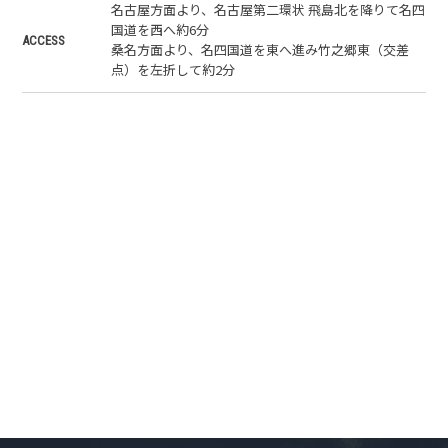
名古屋方面より、名古屋第二環状 飛島北を降りて名四
国道を西へ約6分
ACCESS
桑名方面より、名四国道を東へ進み竹之郷東（交差
点）を左折して約2分